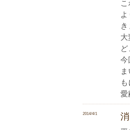
こ
よ
き
大
ど
今
ま
も
愛
2014/4/1
消