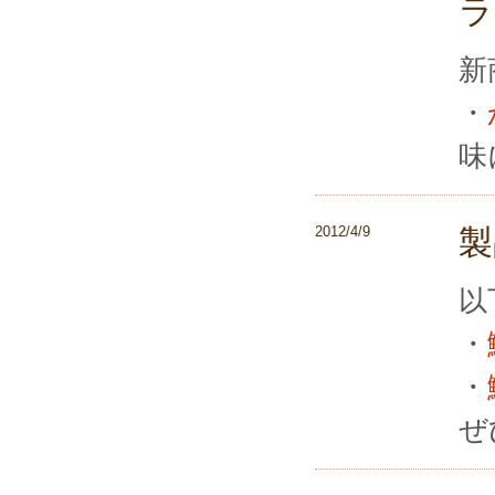
ラ
新
・
味
2012/4/9
製
以
・
・
ぜ