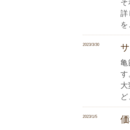
そ
詳
を
2023/3/30
サ
亀
す
大
ど
2023/1/5
価