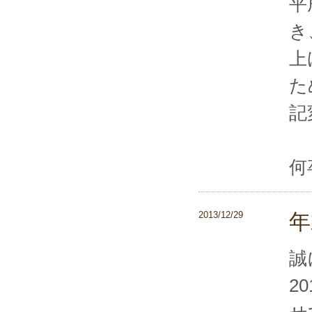
平
き
上
た
記
何
2013/12/29
年
誠
2