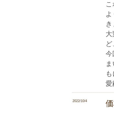
こ
よ
き
大
ど
今
ま
も
愛
2022/10/4
価