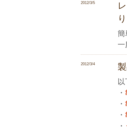
2012/3/5
レ
り
簡
一
2012/3/4
製
以
・
・
・
・